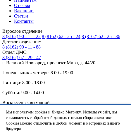
Пациентам
Отзывы
Вакансии
Статьи
Контакты
Взрослое отделение:
8 (8162) 90 - 11 - 22
8 (8162) 62 - 25 - 24
8 (8162) 62 - 25 - 36
Детское отделение:
8 (8162) 90 - 11 - 88
Отдел ДМС:
8 (8162) 67 - 29 - 47
г. Великий Новгород, проспект Мира, д. 44/20
Понедельник - четверг: 8.00 - 19.00
Пятница: 8.00 - 18.00
Суббота: 9.00 - 14.00
Воскресенье: выходной
записаться на приём
Мы используем cookies и Яндекс Метрику. Используя сайт, вы
Сайт носит информационный характер и не является
соглашаетесь с
обработкой данных
с целью сбора аналитики.
публичной офертой, определяемой положениями Статьи 437
Cookies можно отключить в любой момент в настройках вашего
(2) ГК РФ.
браузера.