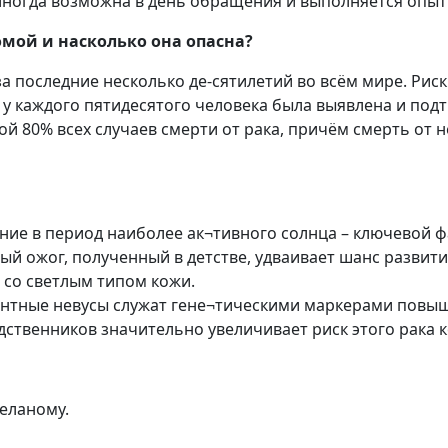
иногда возможна в день обращения и выполняется опы
омой и насколько она опасна?
последние несколько де-сятилетий во всём мире. Риск 
то есть у каждого пятидесятого человека была выявлена и
й 80% всех случаев смерти от рака, причём смерть от н
ние в период наиболее ак¬тивного солнца – ключевой 
ый ожог, полученный в детстве, удваивает шанс развит
 со светлым типом кожи.
нтные невусы служат гене¬тическими маркерами повы
ственников значительно увеличивает риск этого рака 
еланому.