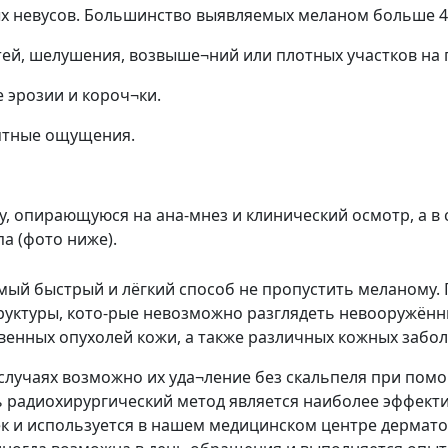
х невусов. Большинство выявляемых меланом больше 4
ей, шелушения, возвыше¬ний или плотных участков на 
 эрозии и короч¬ки.
иятные ощущения.
, опирающуюся на ана-мнез и клинический осмотр, а в
а (фото ниже).
ый быстрый и лёгкий способ не пропустить меланому. 
труктуры, кото-рые невозможно разглядеть невооружённ
венных опухолей кожи, а также различных кожных забо
случаях возможно их уда¬ление без скальпеля при пом
нь радиохирургический метод является наиболее эффек
к и используется в нашем медицинском центре дермато