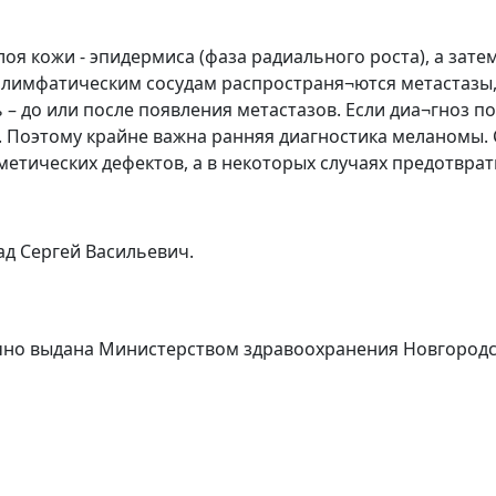
оя кожи - эпидермиса (фаза радиального роста), а зате
и лимфатическим сосудам распространя¬ются метастазы
 – до или после появления метастазов. Если диа¬гноз п
%. Поэтому крайне важна ранняя диагностика меланомы
метических дефектов, а в некоторых случаях предотвра
д Сергей Васильевич.
рочно выдана Министерством здравоохранения Новгород