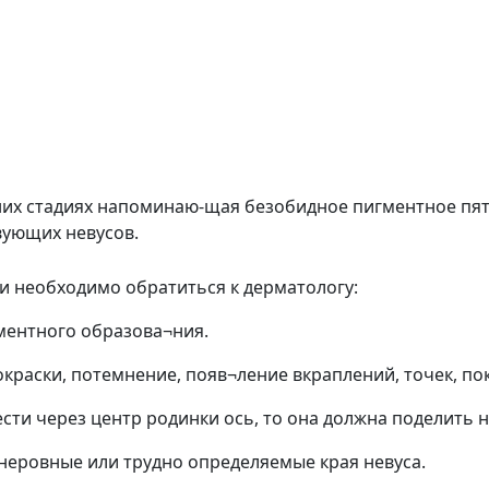
них стадиях напоминаю-щая безобидное пигментное пятн
вующих невусов.
и необходимо обратиться к дерматологу:
гментного образова¬ния.
раски, потемнение, появ¬ление вкраплений, точек, пок
сти через центр родинки ось, то она должна поделить н
 неровные или трудно определяемые края невуса.