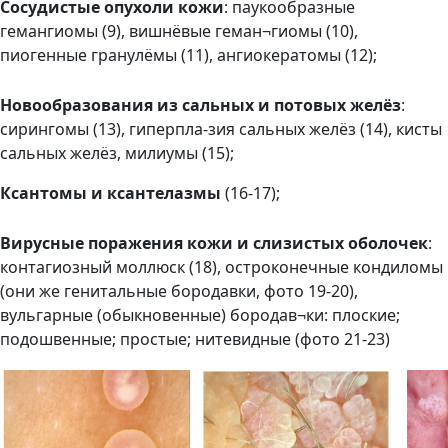
Сосудистые опухоли кожи
: паукообразные
гемангиомы (9), вишнёвые геман¬гиомы (10),
пиогенные гранулёмы (11), ангиокератомы (12);
Новообразования из сальных и потовых желёз
:
сирингомы (13), гиперпла-зия сальных желёз (14), кисты
сальных желёз, милиумы (15);
Ксантомы и ксантелазмы
(16-17);
Вирусные поражения кожи и слизистых оболочек
:
контагиозный моллюск (18), остроконечные кондиломы
(они же генитальные бородавки, фото 19-20),
вульгарные (обыкновенные) бородав¬ки: плоские;
подошвенные; простые; нитевидные (фото 21-23)