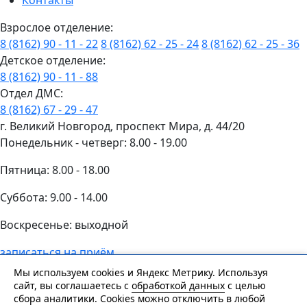
Контакты
Взрослое отделение:
8 (8162) 90 - 11 - 22
8 (8162) 62 - 25 - 24
8 (8162) 62 - 25 - 36
Детское отделение:
8 (8162) 90 - 11 - 88
Отдел ДМС:
8 (8162) 67 - 29 - 47
г. Великий Новгород, проспект Мира, д. 44/20
Понедельник - четверг: 8.00 - 19.00
Пятница: 8.00 - 18.00
Суббота: 9.00 - 14.00
Воскресенье: выходной
записаться на приём
Сайт носит информационный характер и не является
Мы используем cookies и Яндекс Метрику. Используя
публичной офертой, определяемой положениями
сайт, вы соглашаетесь с
обработкой данных
с целью
сбора аналитики. Cookies можно отключить в любой
Статьи 437 (2) ГК РФ.