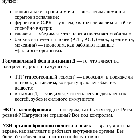
нужно:
общий анализ крови и мочи — исключим анемию и
скрытое воспаление;
ферритин и С-РБ — узнаем, хватает ли железа и всё ли
спокойно внутри;
глюкоза — убедимся, что энергия поступает стабильно;
биохимия печени и почек (АЛТ, АСТ, белок, креатинин,
мочевина) — проверим, как работают главные
«фильтры» организма.
Гормональный фон и витамин Д
— то, что влияет на
настроение, рост и иммунитет:
ТТГ (тиреотропный гормон) — проверим, в порядке ли
щитовидная железа, которая управляет обменом
веществ;
витамин Д — убедимся, что есть ресурс для крепких
костей, зубов и сильного иммунитета.
ЭКГ с расшифровкой
— проверим, как бьётся сердце. Ритм
ровный? Нагрузки не страшны? Всё под контролем.
УЗИ органов брюшной полости и почек
— врач увидит на
экране, как выглядят и работают внутренние органы. Без
боли, без облучения, просто и информативно.