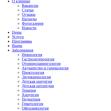
О клинике
Вакансии
Статьи
Отзывы
Награды
Фотогалерея
Новости
Цены
Услуги
Программы
Врачи
Заболевания
Неврология
Гастроэнтерология
Оториноларингология
Акушерство и гинекология
Проктология
Эндокринология
Детская хирургия
Детская ортопедия
Терапия
Хирургия
Педиатрия
Гематология
Офтальмология