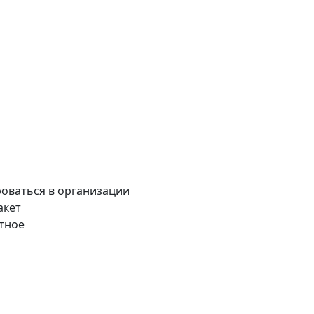
оваться в организации
акет
тное