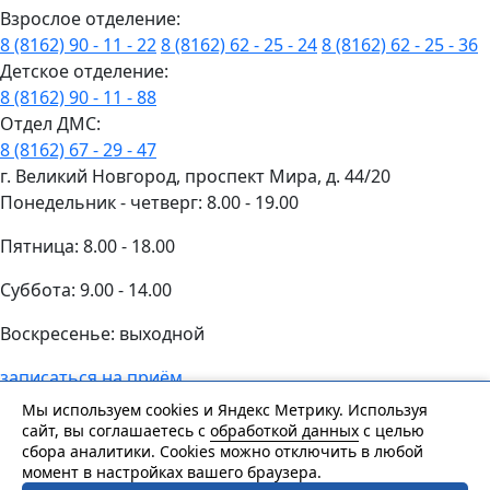
Взрослое отделение:
8 (8162) 90 - 11 - 22
8 (8162) 62 - 25 - 24
8 (8162) 62 - 25 - 36
Детское отделение:
8 (8162) 90 - 11 - 88
Отдел ДМС:
8 (8162) 67 - 29 - 47
г. Великий Новгород, проспект Мира, д. 44/20
Понедельник - четверг: 8.00 - 19.00
Пятница: 8.00 - 18.00
Суббота: 9.00 - 14.00
Воскресенье: выходной
записаться на приём
Сайт носит информационный характер и не является
Мы используем cookies и Яндекс Метрику. Используя
публичной офертой, определяемой положениями
сайт, вы соглашаетесь с
обработкой данных
с целью
сбора аналитики. Cookies можно отключить в любой
Статьи 437 (2) ГК РФ.
момент в настройках вашего браузера.
Задать вопрос
© 1997-2024, все права защищены.